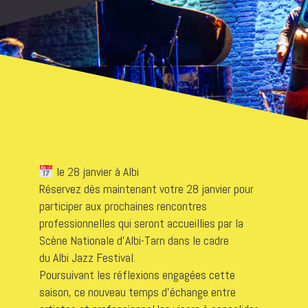
le 28 janvier à Albi
Réservez dès maintenant votre 28 janvier pour
participer aux prochaines rencontres
professionnelles qui seront accueillies par la
Scène Nationale d’Albi-Tarn dans le cadre
du Albi Jazz Festival.
Poursuivant les réflexions engagées cette
saison, ce nouveau temps d’échange entre