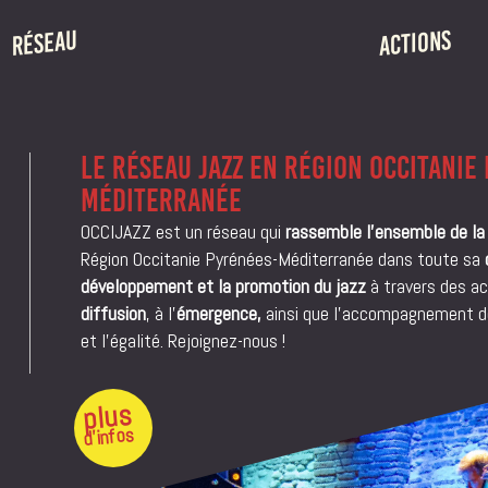
ACTIONS
RÉSEAU
RÉSIDENCES DE
PRÉSENTATION
RENCONTRES P
MEMBRES
LA SAISON ITIN
ÉQUIPE
LE RÉSEAU JAZZ EN RÉGION OCCITANIE
ADHÉSION
CHARIVARI
MÉDITERRANÉE
LE GROÔ
OCCIJAZZ est un réseau qui
rassemble l’ensemble de la f
MAUVAIS GENRE
Région Occitanie Pyrénées-Méditerranée dans toute sa
d
développement et la promotion du jazz
à travers des ac
diffusion
, à l’
émergence,
ainsi que l’accompagnement de
et l’égalité. Rejoignez-nous !
plus
d'infos