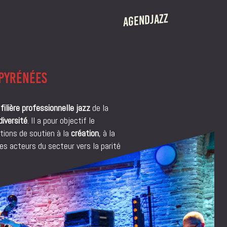
AGENDJAZZ
 CRÉATION
ROS
ÉRANTE
 PYRÉNÉES
ilière professionnelle jazz
de la
S
iversité
. Il a pour objectif le
tions de soutien à la
création
, à la
s acteurs du secteur vers la parité