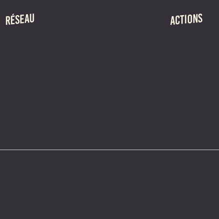
ACTIONS
RÉSEAU
RÉSIDENCES DE
PRÉSENTATION
RENCONTRES P
MEMBRES
LA SAISON ITIN
ÉQUIPE
ADHÉSION
CHARIVARI
LE GROÔ
MAUVAIS GENRE