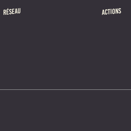
ACTIONS
RÉSEAU
RÉSIDENCES DE
PRÉSENTATION
RENCONTRES P
MEMBRES
LA SAISON ITIN
ÉQUIPE
ADHÉSION
CHARIVARI
LE GROÔ
MAUVAIS GENRE