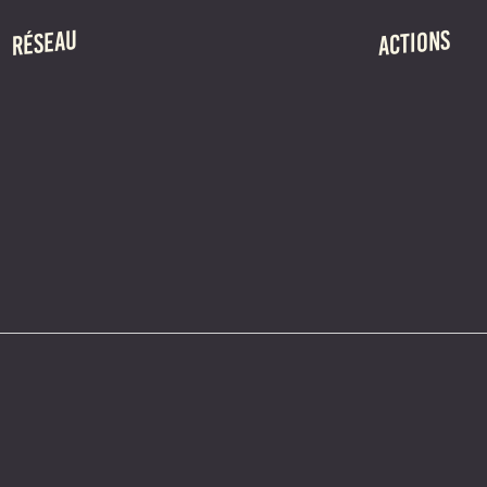
ACTIONS
RÉSEAU
RÉSIDENCES DE
PRÉSENTATION
RENCONTRES P
MEMBRES
LA SAISON ITIN
ÉQUIPE
ADHÉSION
CHARIVARI
LE GROÔ
MAUVAIS GENRE