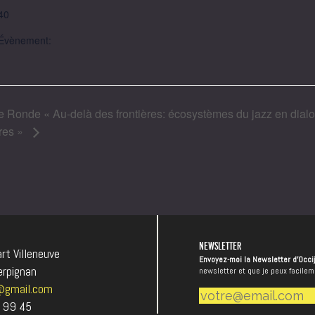
40
’Évènement:
e Ronde « Au-delà des frontières: écosystèmes du jazz en dialo
res »
NEWSLETTER
t Villeneuve
Envoyez-moi la Newsletter d'Occi
rpignan
newsletter et que je peux facile
@gmail.com
 99 45