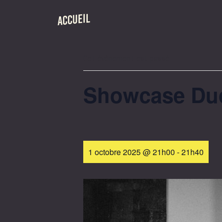
ACCUEIL
« Tous les Évènements
Cet évènement est passé.
Showcase Duo
1 octobre 2025 @ 21h00
-
21h40