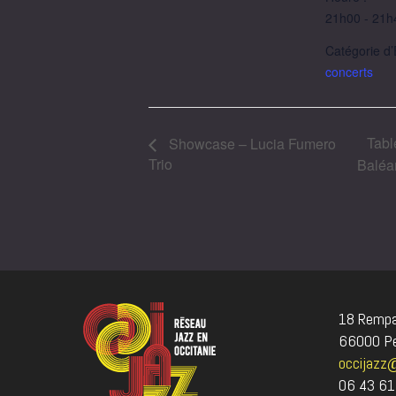
21h00 - 21h
Catégorie d
concerts
Tabl
Showcase – Lucia Fumero
Trio
Baléa
18 Rempar
66000 Pe
occijazz
06 43 61