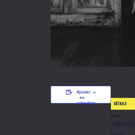
Ajouter
au
calendrier
DÉTAILS
Date :
1 octobre 2
Heure :