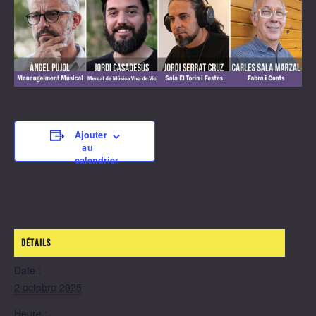
Ajouter
au
calendrier
DÉTAILS
Date :
2 octobre 2025
Heure :