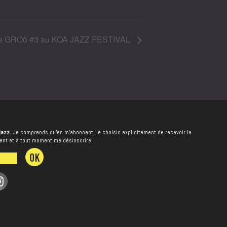
e GROô #3 au KOA JAZZ FESTIVAL
jazz.
Je comprends qu’en m’abonnant, je choisis explicitement de recevoir la
ment et à tout moment me désinscrire.