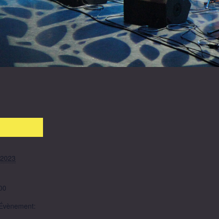
 2023
00
’Évènement: