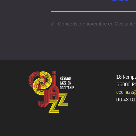
Concerts de novembre en Occitanie
18 Rempar
66000 Pe
occijazz
06 43 61