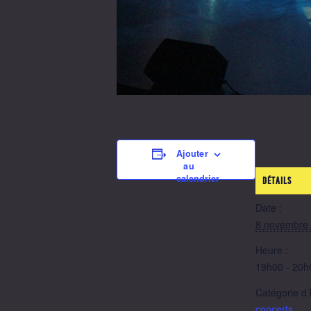
Ajouter
au
calendrier
DÉTAILS
Date :
8 novembre
Heure :
19h00 - 20h
Catégorie d
concerts