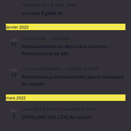
7 décembre 2021 @ 8h00
-
18h00
Journée Égalité #1
janvier 2022
17 janvier 2022
-
1 mars 2022
LUN
17
Retransmission en direct des concerts –
Rencontres pros Albi
17 janvier 2022 @ 8h00
-
1 mars 2022 @ 17h00
LUN
17
Rencontres professionnelles jazz et musiques
du monde
mars 2022
3 mars 2022 @ 8h00
-
31 mars 2022 @ 17h00
JEU
3
[PARLONS d’ELLES] de retour!