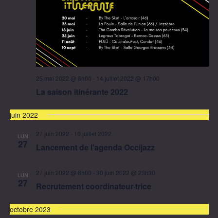
25 mai 2022 @ 8h00
-
14 juillet 2022 @ 17h00
La saison itinérante 2022
juin 2022
27 juin 2022
-
10 juillet 2022
LUN
27
Lancement de l’agenda Occijazz
27 juin 2022 @ 8h00
-
30 juin 2022 @ 23h30
LUN
27
Recrutement coordinateur·trice
octobre 2023