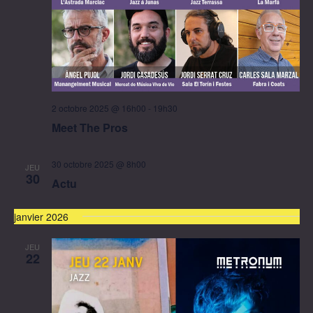
2 octobre 2025 @ 16h00
-
19h30
Meet The Pros
30 octobre 2025 @ 8h00
JEU
30
Actu
janvier 2026
JEU
22