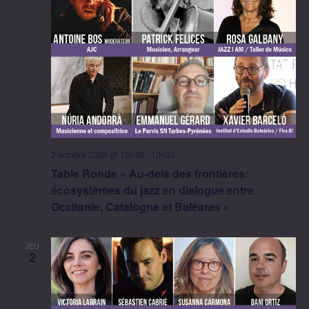
2 octobre 2025 @ 10h30
-
12h30
Table Ronde « Au-delà des frontières:
écosystèmes du jazz en dialogue entre
Occitanie, Catalogne et Baléares »
JEU
2