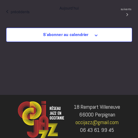
Aujourd’hui
Évènements
suivants
Évènements
précédents
S’abonner au calendrier
18 Rempart Villeneuve
66000 Perpignan
occijazz@gmail.com
06 43 61 99 45