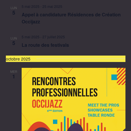
5 mai 2025
-
25 mai 2025
LUN
5
Appel à candidature Résidences de Création
Occijazz
5 mai 2025
-
27 juillet 2025
LUN
5
La route des festivals
octobre 2025
MER
1