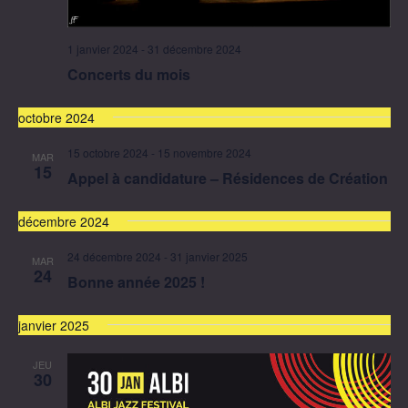
1 janvier 2024
-
31 décembre 2024
Concerts du mois
octobre 2024
15 octobre 2024
-
15 novembre 2024
MAR
15
Appel à candidature – Résidences de Création
décembre 2024
24 décembre 2024
-
31 janvier 2025
MAR
24
Bonne année 2025 !
janvier 2025
JEU
30